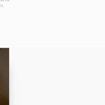
cen de
s,