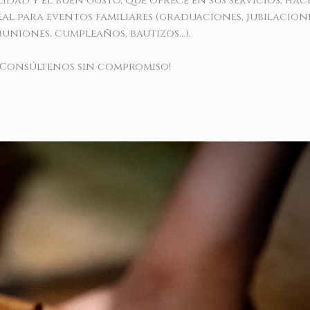
lidad y el buen gusto, que ofrece en sus servicios, ha
eal para eventos familiares (graduaciones, jubilacione
uniones, cumpleaños, bautizos…).
¡Consúltenos sin compromiso!