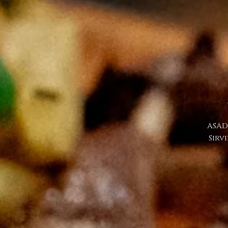
ASAD
Sirv