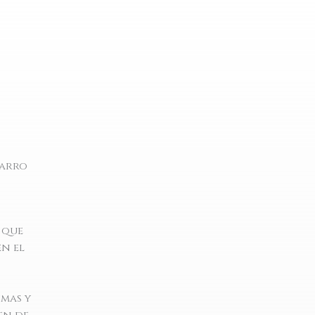
barro
 que
en el
imas y